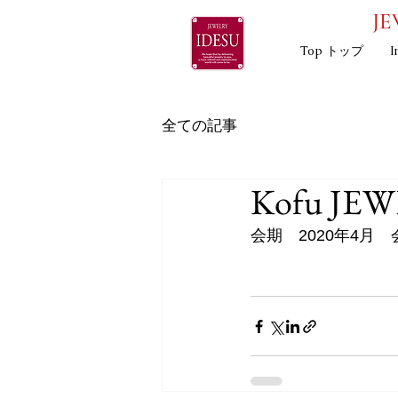
JE
Top トップ
I
全ての記事
Kofu JEW
会期　2020年4