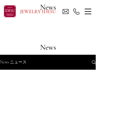
News
JEWELRY IDESU
News
News ニュース