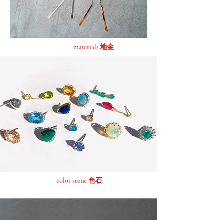
materials 地金
color stone 色石